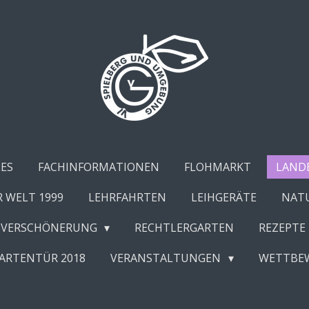
ES
FACHINFORMATIONEN
FLOHMARKT
LAND
R WELT 1999
LEHRFAHRTEN
LEIHGERÄTE
NATU
SVERSCHÖNERUNG
RECHTLERGARTEN
REZEPTE
GARTENTÜR 2018
VERANSTALTUNGEN
WETTBE