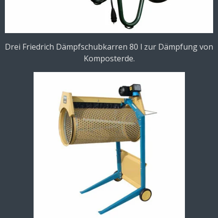
Drei Friedrich Dämpfschubkarren 80 l zur Dämpfung von
Komposterde.