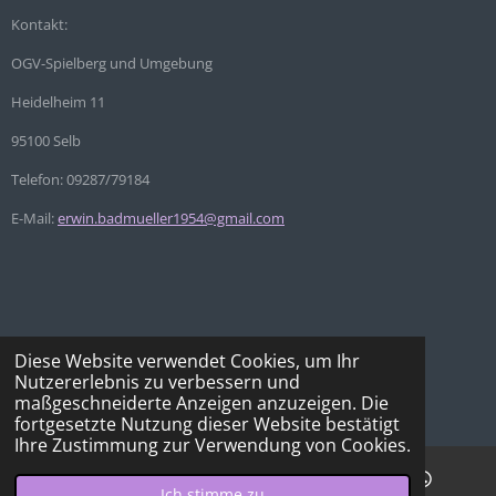
Kontakt:
OGV-Spielberg und Umgebung
Heidelheim 11
95100 Selb
Telefon: 09287/79184
E-Mail:
erwin.badmueller1954@gmail.com
Diese Website verwendet Cookies, um Ihr
Nutzererlebnis zu verbessern und
© 2021 - 2026 OGV-Spielberg und Umgebung
maßgeschneiderte Anzeigen anzuzeigen. Die
Mit Unterstützung von
Webador
fortgesetzte Nutzung dieser Website bestätigt
Ihre Zustimmung zur Verwendung von Cookies.
Ich stimme zu